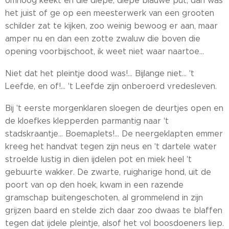
omhoog keekt en die diepe, diepe blauwe put, dan was
het juist of ge op een meesterwerk van een grooten
schilder zat te kijken, zoo weinig bewoog er aan, maar
amper nu en dan een zotte zwaluw die boven die
opening voorbijschoot, ik weet niet waar naartoe...
Niet dat het pleintje dood was!... Bijlange niet... 't
Leefde, en of!... 't Leefde zijn onberoerd vredesleven.
Bij 't eerste morgenklaren sloegen de deurtjes open en
de kloefkes klepperden parmantig naar 't
stadskraantje... Boemaplets!... De neergeklapten emmer
kreeg het handvat tegen zijn neus en 't dartele water
stroelde lustig in dien ijdelen pot en miek heel 't
gebuurte wakker. De zwarte, ruigharige hond, uit de
poort van op den hoek, kwam in een razende
gramschap buitengeschoten, al grommelend in zijn
grijzen baard en stelde zich daar zoo dwaas te blaffen
tegen dat ijdele pleintje, alsof het vol boosdoeners liep.