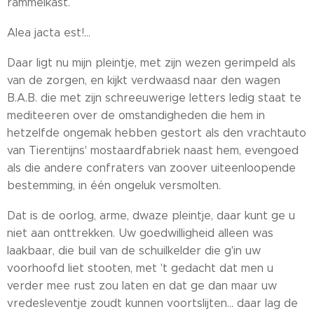
rammelkast.
Alea jacta est!...
Daar ligt nu mijn pleintje, met zijn wezen gerimpeld als
van de zorgen, en kijkt verdwaasd naar den wagen
B.A.B. die met zijn schreeuwerige letters ledig staat te
mediteeren over de omstandigheden die hem in
hetzelfde ongemak hebben gestort als den vrachtauto
van Tierentijns' mostaardfabriek naast hem, evengoed
als die andere confraters van zoover uiteenloopende
bestemming, in één ongeluk versmolten.
Dat is de oorlog, arme, dwaze pleintje, daar kunt ge u
niet aan onttrekken. Uw goedwilligheid alleen was
laakbaar, die buil van de schuilkelder die g'in uw
voorhoofd liet stooten, met 't gedacht dat men u
verder mee rust zou laten en dat ge dan maar uw
vredesleventje zoudt kunnen voortslijten... daar lag de