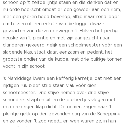
schoon op 't zelfde lijntje staan en die denken dat er
nu orde heerscht omdat er een geweer aan een riem,
met een ijzeren hoed bovenop, altijd maar rond loopt
om te zien of een enkele van die logge, dwaze
gevaarten zou durven bewegen. 't Halven het pertig
neuske van 't pleintje en met zijn aangezicht naar
d'anderen gekeerd, gelijk een schoolmeester vóór een
slapende klas, staat daar, eenzaam en pedant, het
grootste ondier van de kudde, met drie buikige tonnen
vocht in zijn schoot.
's Namiddags kwam een kefferig karretje, dat met een
nijdigen ruk bleef stille staan vlak vóór dien
schoolmeester. Drie stijve riemen over drie stijve
schouders stapten uit en de portiertjes vlogen met
een bazerigen klap dicht. De riemen zagen naar 't
pleintje gelijk op den zevenden dag van de Schepping
en ze vonden 't zoo goed... en weg waren ze, in hun