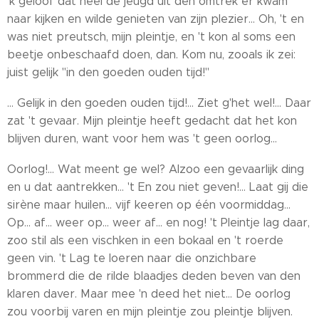
'k geloof dat heel de jeugd uit den omtrek er kwam
naar kijken en wilde genieten van zijn plezier... Oh, 't en
was niet preutsch, mijn pleintje, en 't kon al soms een
beetje onbeschaafd doen, dan. Kom nu, zooals ik zei:
juist gelijk "in den goeden ouden tijd!"
... Gelijk in den goeden ouden tijd!... Ziet g'het wel!... Daar
zat 't gevaar. Mijn pleintje heeft gedacht dat het kon
blijven duren, want voor hem was 't geen oorlog...
Oorlog!... Wat meent ge wel? Alzoo een gevaarlijk ding
en u dat aantrekken... 't En zou niet geven!... Laat gij die
sirène maar huilen... vijf keeren op één voormiddag...
Op... af... weer op... weer af... en nog! 't Pleintje lag daar,
zoo stil als een vischken in een bokaal en 't roerde
geen vin. 't Lag te loeren naar die onzichbare
brommerd die de rilde blaadjes deden beven van den
klaren daver. Maar mee 'n deed het niet... De oorlog
zou voorbij varen en mijn pleintje zou pleintje blijven.