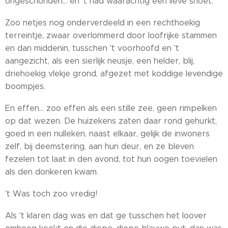
ongeschonden... en 't had waarachtig een lieve snoet.
Zoo netjes nog onderverdeeld in een rechthoekig
terreintje, zwaar overlommerd door loofrijke stammen
en dan middenin, tusschen 't voorhoofd en 't
aangezicht, als een sierlijk neusje, een helder, blij,
driehoekig vlekje grond, afgezet met koddige levendige
boompjes.
En effen... zoo effen als een stille zee, geen rimpelken
op dat wezen. De huizekens zaten daar rond gehurkt,
goed in een nulleken, naast elkaar, gelijk de inwoners
zelf, bij deemstering, aan hun deur, en ze bleven
fezelen tot laat in den avond, tot hun oogen toevielen
als den donkeren kwam.
't Was toch zoo vredig!
Als 't klaren dag was en dat ge tusschen het loover