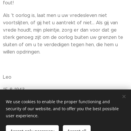
fout!
Als 't oorlog is, laat men u uw vredesleven niet
voortslijten, of gij het u aantrekt of niet... Als gij van
vrede houdt, mijn pleintje, zorg er dan voor dat ge
sterk genoeg zijt om de oorlog buiten uw grenzen te
sluiten of om u te verdedigen tegen hen, die hem u
willen opdringen.
Leo
15-8-1943
We use cookies to enable the proper functioning and
security of our website, and to offer you the best possible
user experience.
© 2025 Jean Bourgeois, Sint-Jacobsnieuwstraat, 92A, B-9000
Gent