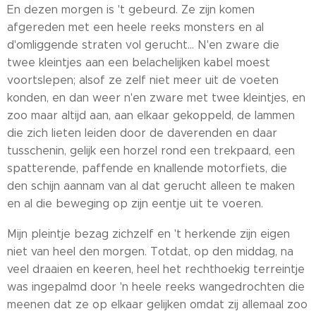
En dezen morgen is 't gebeurd. Ze zijn komen
afgereden met een heele reeks monsters en al
d'omliggende straten vol gerucht... N'en zware die
twee kleintjes aan een belachelijken kabel moest
voortslepen; alsof ze zelf niet meer uit de voeten
konden, en dan weer n'en zware met twee kleintjes, en
zoo maar altijd aan, aan elkaar gekoppeld, de lammen
die zich lieten leiden door de daverenden en daar
tusschenin, gelijk een horzel rond een trekpaard, een
spatterende, paffende en knallende motorfiets, die
den schijn aannam van al dat gerucht alleen te maken
en al die beweging op zijn eentje uit te voeren.
Mijn pleintje bezag zichzelf en 't herkende zijn eigen
niet van heel den morgen. Totdat, op den middag, na
veel draaien en keeren, heel het rechthoekig terreintje
was ingepalmd door 'n heele reeks wangedrochten die
meenen dat ze op elkaar gelijken omdat zij allemaal zoo