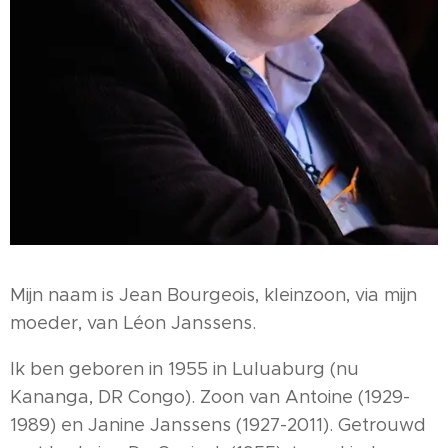
Mijn naam is Jean Bourgeois, kleinzoon, via mijn
moeder, van Léon Janssens.
Ik ben geboren in 1955 in Luluaburg (nu
Kananga, DR Congo). Zoon van Antoine (1929-
1989) en Janine Janssens (1927-2011). Getrouwd