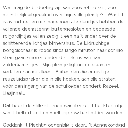
Wat mag de bedoeling zijn van zooveel poëzie, zoo
meesterlijk uitgegalmd over mijn stille pleintje?... Want 't
is avond, negen uur, nagenoeg alle deurtjes hebben de
vallende deemstering buitengesloten en bedeesde
rolgordijntjes vallen zedig 't een na 't ander over de
schitterende lichtjes binnenshuis. De luidruchtige
bengelschaar is reeds sinds lange minuten haar schrille
stem gaan smoren onder de dekens van haar
zolderkamertjes... Mijn pleintje ligt nu, eenzaam en
verlaten, van mij alleen... Buiten dan die onrustige
reuzeluidspreker die in alle hoeken, aan alle straten,
vóór den ingang van de schuilkelder dondert: Razee!...
Liesjinne!...
Dat hoort de stille steenen wachter op 't hoektorentje
van 't belfort zelf en voelt zijn ruw hart milder worden...
Goddank! 't Plechtig oogenblik is daar... 't Aangekondigd