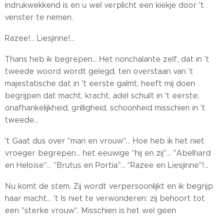
indrukwekkend is en u wel verplicht een kiekje door 't
venster te nemen.
Razee!... Liesjinne!...
Thans heb ik begrepen... Het nonchalante zelf, dat in 't
tweede woord wordt gelegd, ten overstaan van 't
majestatische dat in 't eerste galmt, heeft mij doen
begrijpen dat macht, kracht, adel schuilt in 't eerste;
onafhankelijkheid, grilligheid, schoonheid misschien in 't
tweede...
't Gaat dus over "man en vrouw"... Hoe heb ik het niet
vroeger begrepen... het eeuwige "hij en zij"... "Abelhard
en Heloïse"... "Brutus en Portia"... "Razee en Liesjinne"!...
Nu komt de stem. Zij wordt verpersoonlijkt en ik begrijp
haar macht... 't Is niet te verwonderen: zij behoort tot
een "sterke vrouw". Misschien is het wel geen