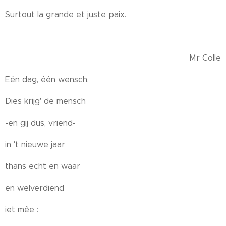
Surtout la grande et juste paix.
Mr Colle
Eén dag, één wensch.
Dies krijg' de mensch
-en gij dus, vriend-
in 't nieuwe jaar
thans echt en waar
en welverdiend
iet mêe :