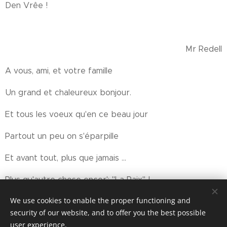
Den Vrêe !
Mr Redell
A vous, ami, et votre famille
Un grand et chaleureux bonjour.
Et tous les voeux qu'en ce beau jour
Partout un peu on s'éparpille
Et avant tout, plus que jamais ...
Plus qu'autre chose encor': "La Paix" !
We use cookies to enable the proper functioning and
security of our website, and to offer you the best possible
user experience.