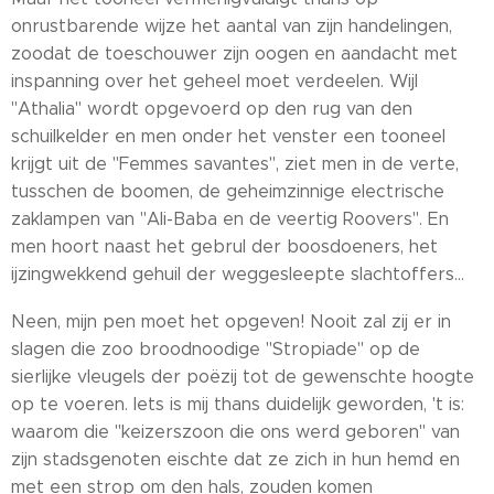
onrustbarende wijze het aantal van zijn handelingen,
zoodat de toeschouwer zijn oogen en aandacht met
inspanning over het geheel moet verdeelen. Wijl
"Athalia" wordt opgevoerd op den rug van den
schuilkelder en men onder het venster een tooneel
krijgt uit de "Femmes savantes", ziet men in de verte,
tusschen de boomen, de geheimzinnige electrische
zaklampen van "Ali-Baba en de veertig Roovers". En
men hoort naast het gebrul der boosdoeners, het
ijzingwekkend gehuil der weggesleepte slachtoffers...
Neen, mijn pen moet het opgeven! Nooit zal zij er in
slagen die zoo broodnoodige "Stropiade" op de
sierlijke vleugels der poëzij tot de gewenschte hoogte
op te voeren. Iets is mij thans duidelijk geworden, 't is:
waarom die "keizerszoon die ons werd geboren" van
zijn stadsgenoten eischte dat ze zich in hun hemd en
met een strop om den hals, zouden komen