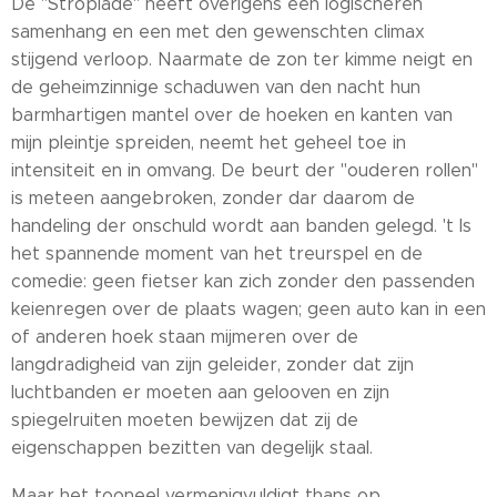
De "Stropiade" heeft overigens een logischeren
samenhang en een met den gewenschten climax
stijgend verloop. Naarmate de zon ter kimme neigt en
de geheimzinnige schaduwen van den nacht hun
barmhartigen mantel over de hoeken en kanten van
mijn pleintje spreiden, neemt het geheel toe in
intensiteit en in omvang. De beurt der "ouderen rollen"
is meteen aangebroken, zonder dar daarom de
handeling der onschuld wordt aan banden gelegd. 't Is
het spannende moment van het treurspel en de
comedie: geen fietser kan zich zonder den passenden
keienregen over de plaats wagen; geen auto kan in een
of anderen hoek staan mijmeren over de
langdradigheid van zijn geleider, zonder dat zijn
luchtbanden er moeten aan gelooven en zijn
spiegelruiten moeten bewijzen dat zij de
eigenschappen bezitten van degelijk staal.
Maar het tooneel vermenigvuldigt thans op