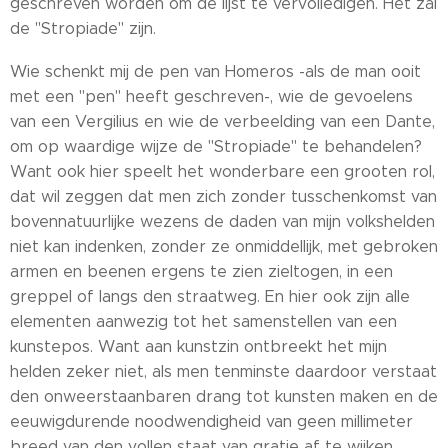
geschreven worden om de lijst te vervolledigen. Het zal
de "Stropiade" zijn.
Wie schenkt mij de pen van Homeros -als de man ooit
met een "pen" heeft geschreven-, wie de gevoelens
van een Vergilius en wie de verbeelding van een Dante,
om op waardige wijze de "Stropiade" te behandelen?
Want ook hier speelt het wonderbare een grooten rol,
dat wil zeggen dat men zich zonder tusschenkomst van
bovennatuurlijke wezens de daden van mijn volkshelden
niet kan indenken, zonder ze onmiddellijk, met gebroken
armen en beenen ergens te zien zieltogen, in een
greppel of langs den straatweg. En hier ook zijn alle
elementen aanwezig tot het samenstellen van een
kunstepos. Want aan kunstzin ontbreekt het mijn
helden zeker niet, als men tenminste daardoor verstaat
den onweerstaanbaren drang tot kunsten maken en de
eeuwigdurende noodwendigheid van geen millimeter
breed van den vollen staat van gratie af te wijken,