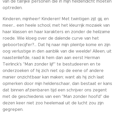
van de talrijke personen die in mijn heldendicht moeten
optreden.
Kinderen, mijnheer! Kinderen! Met twintigen zijt gij, en
meer... een heele school, met het kleurrijk mozaiek van
haar klassen en haar karakters en zonder de heilzame
roede. Wie kloeg over de dalende curve van het
geboortecijfer?... Dat hij naar mijn pleintje kome en zijn
oog verlustige in den aanblik van die weelde! Alleen, uit
naastenliefde, raad ik hem dan aan eerst Herman
Teirlinck's "Man zonder lijf" te bestudeeren en te
onderzoeken of hij zich niet op de eene of andere
manier onzichtbaar kan maken; want als hij zich laat
opmerken door mijn heldenschaar, dan bestaat er kans
dat binnen afzienbaren tijd een schrijver ons zegent
met de geschiedenis van een "Man zonder hoofd" die
dezen keer niet zoo heelemaal uit de lucht zou zijn
gegrepen.