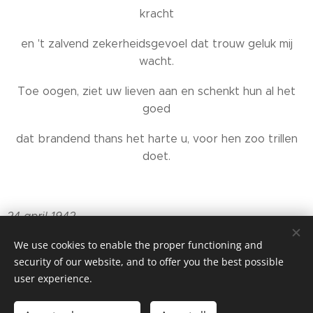
kracht
en 't zalvend zekerheidsgevoel dat trouw geluk mij
wacht.
Toe oogen, ziet uw lieven aan en schenkt hun al het
goed
dat brandend thans het harte u, voor hen zoo trillen
doet.
24 april 1942
We use cookies to enable the proper functioning and
security of our website, and to offer you the best possible
user experience.
© 2025 Jean Bourgeois, Sint-Jacobsnieuwstraat, 92A, B-9000
Gent