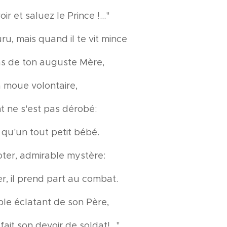
r et saluez le Prince !..."
u, mais quand il te vit mince
ras de ton auguste Mère,
ta moue volontaire,
t ne s'est pas dérobé:
, qu'un tout petit bébé.
ter, admirable mystère:
er, il prend part au combat.
ple éclatant de son Père,
fait son devoir de soldat!..."