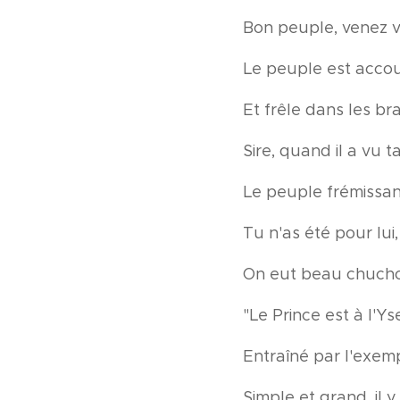
Bon peuple, venez voi
Le peuple est accour
Et frêle dans les b
Sire, quand il a vu 
Le peuple frémissan
Tu n'as été pour lui
On eut beau chucho
"Le Prince est à l'Ys
Entraîné par l'exem
Simple et grand, il y 