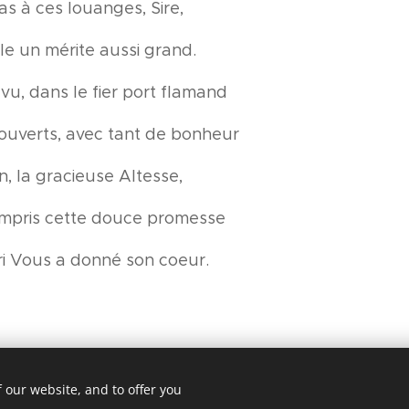
s à ces louanges, Sire,
ble un mérite aussi grand.
 vu, dans le fier port flamand
 ouverts, avec tant de bonheur
, la gracieuse Altesse,
ompris cette douce promesse
ri Vous a donné son coeur.
 our website, and to offer you
© 2025 Jean Bourgeois, Sint-Jacobsnieuwstraat, 92A, B-9000 Gen